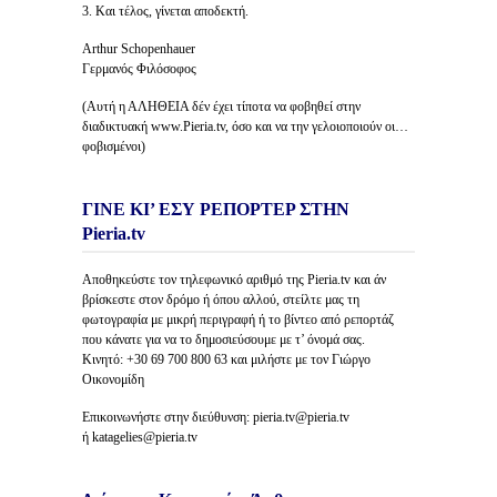
3. Και τέλος, γίνεται αποδεκτή.
Arthur Schopenhauer
Γερμανός Φιλόσοφος
(Αυτή η ΑΛΗΘΕΙΑ δέν έχει τίποτα να φοβηθεί στην
διαδικτυακή www.Pieria.tv, όσο και να την γελοιοποιούν οι…
φοβισμένοι)
ΓΙΝΕ ΚΙ’ ΕΣΥ ΡΕΠΟΡΤΕΡ ΣΤΗΝ
Pieria.tv
Αποθηκεύστε τον τηλεφωνικό αριθμό της Pieria.tv και άν
βρίσκεστε στον δρόμο ή όπου αλλού, στείλτε μας τη
φωτογραφία με μικρή περιγραφή ή το βίντεο από ρεπορτάζ
που κάνατε για να το δημοσιεύσουμε με τ’ όνομά σας.
Κινητό: +30 69 700 800 63 και μιλήστε με τον Γιώργο
Οικονομίδη
Επικοινωνήστε στην διεύθυνση: pieria.tv@pieria.tv
ή katagelies@pieria.tv