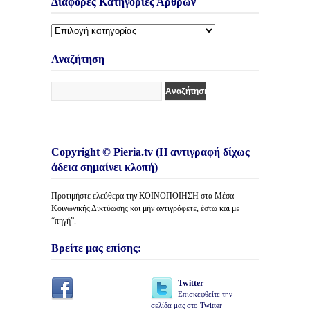
Διάφορες Κατηγορίες Άρθρων
Διάφορες
Κατηγορίες
Άρθρων
Αναζήτηση
Copyright © Pieria.tv (Η αντιγραφή δίχως
άδεια σημαίνει κλοπή)
Προτιμήστε ελεύθερα την ΚΟΙΝΟΠΟΙΗΣΗ στα Μέσα
Κοινωνικής Δικτύωσης και μήν αντιγράφετε, έστω και με
“πηγή”.
Βρείτε μας επίσης:
Twitter
Επισκεφθείτε την
σελίδα μας στο Twitter