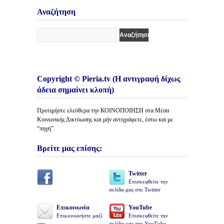
Άρθρων
Αναζήτηση
Copyright © Pieria.tv (Η αντιγραφή δίχως
άδεια σημαίνει κλοπή)
Προτιμήστε ελεύθερα την ΚΟΙΝΟΠΟΙΗΣΗ στα Μέσα
Κοινωνικής Δικτύωσης και μήν αντιγράφετε, έστω και με
“πηγή”.
Βρείτε μας επίσης:
Twitter
Επισκεφθείτε την
σελίδα μας στο Twitter
Επικοινωνία
YouTube
Επικοινωνήστε μαζί
Επισκεφθείτε την
μας
σελίδα μας στο YouTube