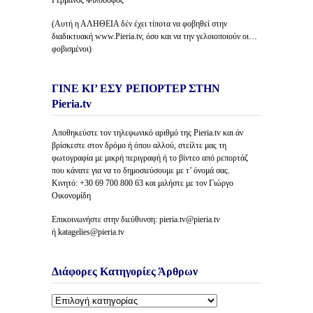
Γερμανός Φιλόσοφος
(Αυτή η ΑΛΗΘΕΙΑ δέν έχει τίποτα να φοβηθεί στην
διαδικτυακή www.Pieria.tv, όσο και να την γελοιοποιούν οι…
φοβισμένοι)
ΓΙΝΕ ΚΙ’ ΕΣΥ ΡΕΠΟΡΤΕΡ ΣΤΗΝ
Pieria.tv
Αποθηκεύστε τον τηλεφωνικό αριθμό της Pieria.tv και άν
βρίσκεστε στον δρόμο ή όπου αλλού, στείλτε μας τη
φωτογραφία με μικρή περιγραφή ή το βίντεο από ρεπορτάζ
που κάνατε για να το δημοσιεύσουμε με τ’ όνομά σας.
Κινητό: +30 69 700 800 63 και μιλήστε με τον Γιώργο
Οικονομίδη
Επικοινωνήστε στην διεύθυνση: pieria.tv@pieria.tv
ή katagelies@pieria.tv
Διάφορες Κατηγορίες Άρθρων
Διάφορες
Κατηγορίες