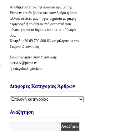
Αποθηκεύστε τον τηλεφωνικό αριθμό της
Pieria.tv και άν βρίσκεστε στον δρόμο ή όπου
αλλού, στείλτε μας τη φωτογραφία με μικρή
περιγραφή ή το βίντεο από ρεπορτάζ που
κάνατε για να το δημοσιεύσουμε με τ’ όνομά
σας.
Κινητό: +30 69 700 800 63 και μιλήστε με τον
Γιώργο Οικονομίδη
Επικοινωνήστε στην διεύθυνση:
pieria.tv@pieria.tv
Υ
ή katagelies@pieria.tv
Διάφορες Κατηγορίες Άρθρων
Διάφορες
Κατηγορίες
Άρθρων
Αναζήτηση