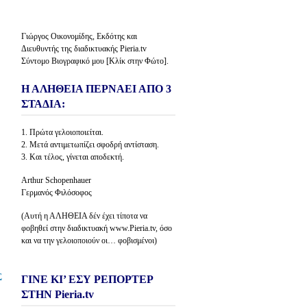
Γιώργος Οικονομίδης, Εκδότης και
Διευθυντής της διαδικτυακής Pieria.tv
Σύντομο Βιογραφικό μου [Κλίκ στην Φώτο].
Η ΑΛΗΘΕΙΑ ΠΕΡΝΑΕΙ ΑΠΟ 3
ΣΤΑΔΙΑ:
1. Πρώτα γελοιοποιείται.
2. Μετά αντιμετωπίζει σφοδρή αντίσταση.
3. Και τέλος, γίνεται αποδεκτή.
Arthur Schopenhauer
Γερμανός Φιλόσοφος
(Αυτή η ΑΛΗΘΕΙΑ δέν έχει τίποτα να
φοβηθεί στην διαδικτυακή www.Pieria.tv, όσο
και να την γελοιοποιούν οι… φοβισμένοι)
Σ
ΓΙΝΕ ΚΙ’ ΕΣΥ ΡΕΠΟΡΤΕΡ
ΣΤΗΝ Pieria.tv