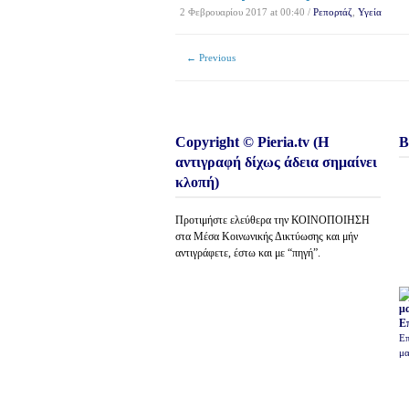
2 Φεβρουαρίου 2017 at 00:40 /
Ρεπορτάζ
,
Υγεία
← Previous
Copyright © Pieria.tv (Η
Β
αντιγραφή δίχως άδεια σημαίνει
κλοπή)
Προτιμήστε ελεύθερα την ΚΟΙΝΟΠΟΙΗΣΗ
στα Μέσα Κοινωνικής Δικτύωσης και μήν
αντιγράφετε, έστω και με “πηγή”.
Ε
Επ
μα