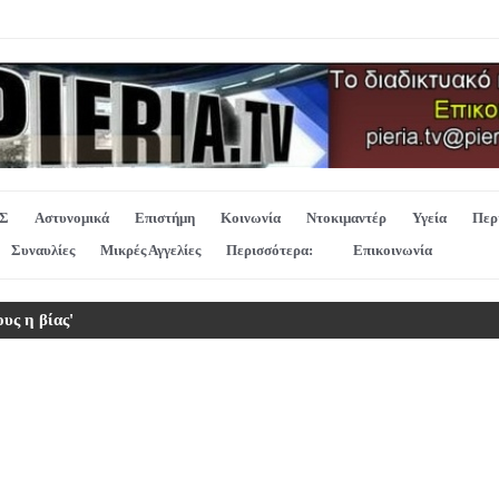
Σ
Αστυνομικά
Επιστήμη
Κοινωνία
Ντοκιμαντέρ
Υγεία
Περ
Συναυλίες
Μικρές Αγγελίες
Περισσότερα:
Επικοινωνία
υς η βίας'