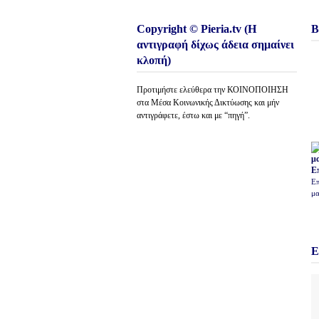
Copyright © Pieria.tv (Η
Β
αντιγραφή δίχως άδεια σημαίνει
κλοπή)
Προτιμήστε ελεύθερα την ΚΟΙΝΟΠΟΙΗΣΗ
στα Μέσα Κοινωνικής Δικτύωσης και μήν
αντιγράφετε, έστω και με “πηγή”.
Ε
Επ
μα
Ε