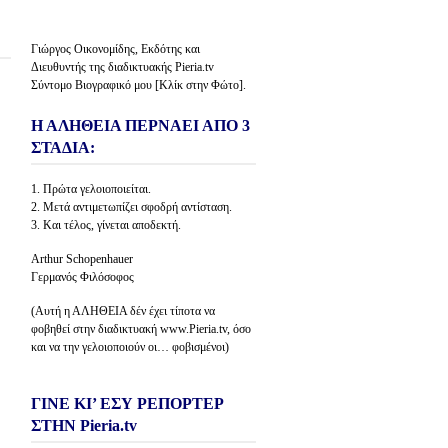
Γιώργος Οικονομίδης, Εκδότης και
Διευθυντής της διαδικτυακής Pieria.tv
Σύντομο Βιογραφικό μου [Κλίκ στην Φώτο].
Η ΑΛΗΘΕΙΑ ΠΕΡΝΑΕΙ ΑΠΟ 3
ΣΤΑΔΙΑ:
1. Πρώτα γελοιοποιείται.
2. Μετά αντιμετωπίζει σφοδρή αντίσταση.
3. Και τέλος, γίνεται αποδεκτή.
Arthur Schopenhauer
Γερμανός Φιλόσοφος
(Αυτή η ΑΛΗΘΕΙΑ δέν έχει τίποτα να
φοβηθεί στην διαδικτυακή www.Pieria.tv, όσο
και να την γελοιοποιούν οι… φοβισμένοι)
ΓΙΝΕ ΚΙ’ ΕΣΥ ΡΕΠΟΡΤΕΡ
ΣΤΗΝ Pieria.tv