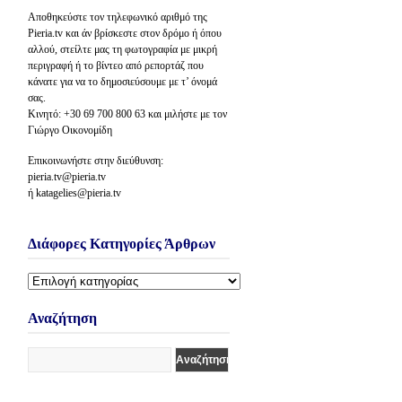
Αποθηκεύστε τον τηλεφωνικό αριθμό της
Pieria.tv και άν βρίσκεστε στον δρόμο ή όπου
αλλού, στείλτε μας τη φωτογραφία με μικρή
περιγραφή ή το βίντεο από ρεπορτάζ που
κάνατε για να το δημοσιεύσουμε με τ’ όνομά
σας.
Κινητό: +30 69 700 800 63 και μιλήστε με τον
Γιώργο Οικονομίδη
Επικοινωνήστε στην διεύθυνση:
pieria.tv@pieria.tv
ή katagelies@pieria.tv
Διάφορες Κατηγορίες Άρθρων
Διάφορες
Κατηγορίες
Άρθρων
Αναζήτηση