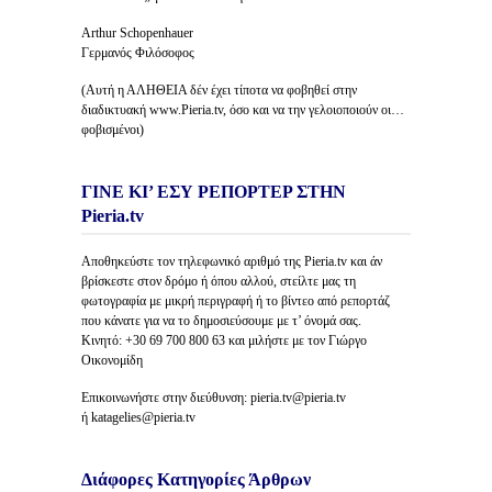
Arthur Schopenhauer
Γερμανός Φιλόσοφος
(Αυτή η ΑΛΗΘΕΙΑ δέν έχει τίποτα να φοβηθεί στην
διαδικτυακή www.Pieria.tv, όσο και να την γελοιοποιούν οι…
φοβισμένοι)
ΓΙΝΕ ΚΙ’ ΕΣΥ ΡΕΠΟΡΤΕΡ ΣΤΗΝ
Pieria.tv
Αποθηκεύστε τον τηλεφωνικό αριθμό της Pieria.tv και άν
βρίσκεστε στον δρόμο ή όπου αλλού, στείλτε μας τη
φωτογραφία με μικρή περιγραφή ή το βίντεο από ρεπορτάζ
που κάνατε για να το δημοσιεύσουμε με τ’ όνομά σας.
Κινητό: +30 69 700 800 63 και μιλήστε με τον Γιώργο
Οικονομίδη
Επικοινωνήστε στην διεύθυνση: pieria.tv@pieria.tv
ή katagelies@pieria.tv
Διάφορες Κατηγορίες Άρθρων