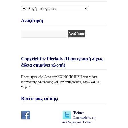
Διάφορες
Κατηγορίες
Άρθρων
Αναζήτηση
Copyright © Pieria.tv (Η αντιγραφή δίχως
άδεια σημαίνει κλοπή)
Προτιμήστε ελεύθερα την ΚΟΙΝΟΠΟΙΗΣΗ στα Μέσα
Κοινωνικής Δικτύωσης και μήν αντιγράφετε, έστω και με
“πηγή”.
Βρείτε μας επίσης:
Twitter
Επισκεφθείτε την
σελίδα μας στο Twitter