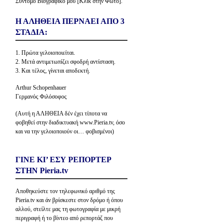
Σύντομο Βιογραφικό μου [Κλίκ στην Φώτο].
Η ΑΛΗΘΕΙΑ ΠΕΡΝΑΕΙ ΑΠΟ 3
ΣΤΑΔΙΑ:
1. Πρώτα γελοιοποιείται.
2. Μετά αντιμετωπίζει σφοδρή αντίσταση.
3. Και τέλος, γίνεται αποδεκτή.
Arthur Schopenhauer
Γερμανός Φιλόσοφος
(Αυτή η ΑΛΗΘΕΙΑ δέν έχει τίποτα να
φοβηθεί στην διαδικτυακή www.Pieria.tv, όσο
και να την γελοιοποιούν οι… φοβισμένοι)
ΓΙΝΕ ΚΙ’ ΕΣΥ ΡΕΠΟΡΤΕΡ
ΣΤΗΝ Pieria.tv
Αποθηκεύστε τον τηλεφωνικό αριθμό της
Pieria.tv και άν βρίσκεστε στον δρόμο ή όπου
αλλού, στείλτε μας τη φωτογραφία με μικρή
περιγραφή ή το βίντεο από ρεπορτάζ που