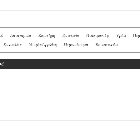
Σ
Αστυνομικά
Επιστήμη
Κοινωνία
Ντοκιμαντέρ
Υγεία
Περ
Συναυλίες
Μικρές Αγγελίες
Περισσότερα:
Επικοινωνία
ις'