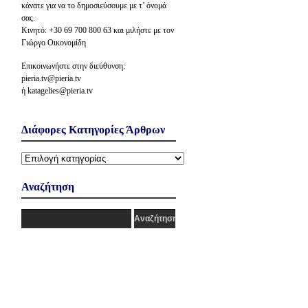
κάνατε για να το δημοσιεύσουμε με τ’ όνομά
σας.
Κινητό: +30 69 700 800 63 και μιλήστε με τον
Γιώργο Οικονομίδη
Επικοινωνήστε στην διεύθυνση:
pieria.tv@pieria.tv
ή katagelies@pieria.tv
Διάφορες Κατηγορίες Άρθρων
Διάφορες
Κατηγορίες
Άρθρων
Αναζήτηση