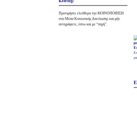
κλοπή)
Προτιμήστε ελεύθερα την ΚΟΙΝΟΠΟΙΗΣΗ
στα Μέσα Κοινωνικής Δικτύωσης και μήν
αντιγράφετε, έστω και με “πηγή”.
Ε
Επ
μα
Ε