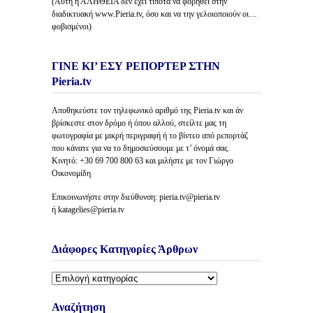
(Αυτή η ΑΛΗΘΕΙΑ δέν έχει τίποτα να φοβηθεί στην
διαδικτυακή www.Pieria.tv, όσο και να την γελοιοποιούν οι…
φοβισμένοι)
ΓΙΝΕ ΚΙ’ ΕΣΥ ΡΕΠΟΡΤΕΡ ΣΤΗΝ
Pieria.tv
Αποθηκεύστε τον τηλεφωνικό αριθμό της Pieria.tv και άν
βρίσκεστε στον δρόμο ή όπου αλλού, στείλτε μας τη
φωτογραφία με μικρή περιγραφή ή το βίντεο από ρεπορτάζ
που κάνατε για να το δημοσιεύσουμε με τ’ όνομά σας.
Κινητό: +30 69 700 800 63 και μιλήστε με τον Γιώργο
Οικονομίδη
Επικοινωνήστε στην διεύθυνση: pieria.tv@pieria.tv
ή katagelies@pieria.tv
Διάφορες Κατηγορίες Άρθρων
Διάφορες
Κατηγορίες
Άρθρων
Αναζήτηση