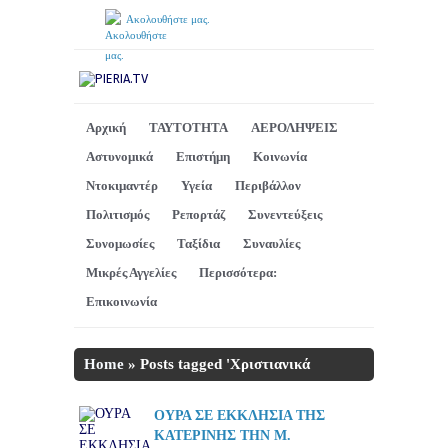
Ακολουθήστε μας.
Αρχική
ΤΑΥΤΟΤΗΤΑ
ΑΕΡΟΛΗΨΕΙΣ
Αστυνομικά
Επιστήμη
Κοινωνία
Ντοκιμαντέρ
Υγεία
Περιβάλλον
Πολιτισμός
Ρεπορτάζ
Συνεντεύξεις
Συνομωσίες
Ταξίδια
Συναυλίες
Μικρές Αγγελίες
Περισσότερα:
Επικοινωνία
Home
»
Posts tagged 'Χριστιανικά
δόγματα'
ΟΥΡΑ ΣΕ ΕΚΚΛΗΣΙΑ ΤΗΣ
ΚΑΤΕΡΙΝΗΣ ΤΗΝ Μ.