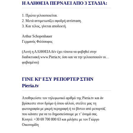
Η ΑΛΗΘΕΙΑ ΠΕΡΝΑΕΙ ΑΠΟ 3 ΣΤΑΔΙΑ:
1. Πρώτα γελοιοποιείται.
2. Μετά αντιμετωπίζει σφοδρή αντίσταση.
3. Και τέλος, γίνεται αποδεκτή.
Arthur Schopenhauer
Γερμανός Φιλόσοφος
(Αυτή η ΑΛΗΘΕΙΑ δέν έχει τίποτα να φοβηθεί στην
διαδικτυακή www.Pieria.tv, όσο και να την γελοιοποιούν οι…
φοβισμένοι)
ΓΙΝΕ ΚΙ’ ΕΣΥ ΡΕΠΟΡΤΕΡ ΣΤΗΝ
Pieria.tv
Αποθηκεύστε τον τηλεφωνικό αριθμό της Pieria.tv και άν
βρίσκεστε στον δρόμο ή όπου αλλού, στείλτε μας τη
φωτογραφία με μικρή περιγραφή ή το βίντεο από ρεπορτάζ
που κάνατε για να το δημοσιεύσουμε με τ’ όνομά σας.
Κινητό: +30 69 700 800 63 και μιλήστε με τον Γιώργο
Οικονομίδη