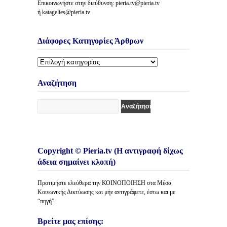
Επικοινωνήστε στην διεύθυνση: pieria.tv@pieria.tv
ή katagelies@pieria.tv
Διάφορες Κατηγορίες Άρθρων
Διάφορες
Κατηγορίες
Άρθρων
Αναζήτηση
Copyright © Pieria.tv (Η αντιγραφή δίχως
άδεια σημαίνει κλοπή)
Προτιμήστε ελεύθερα την ΚΟΙΝΟΠΟΙΗΣΗ στα Μέσα
Κοινωνικής Δικτύωσης και μήν αντιγράφετε, έστω και με
“πηγή”.
Βρείτε μας επίσης: