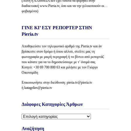
(Αυτή η ΑΛΗΘΕΙΑ δέν έχει τίποτα να φοβηθεί στην
διαδικτυακή www.Pieria.tv, όσο και να την γελοιοποιούν οι…
φοβισμένοι)
ΓΙΝΕ ΚΙ’ ΕΣΥ ΡΕΠΟΡΤΕΡ ΣΤΗΝ
Pieria.tv
Αποθηκεύστε τον τηλεφωνικό αριθμό της Pieria.tv και άν
βρίσκεστε στον δρόμο ή όπου αλλού, στείλτε μας τη
φωτογραφία με μικρή περιγραφή ή το βίντεο από ρεπορτάζ
που κάνατε για να το δημοσιεύσουμε με τ’ όνομά σας.
Κινητό: +30 69 700 800 63 και μιλήστε με τον Γιώργο
Οικονομίδη
Επικοινωνήστε στην διεύθυνση: pieria.tv@pieria.tv
ή katagelies@pieria.tv
Διάφορες Κατηγορίες Άρθρων
Διάφορες
Κατηγορίες
Άρθρων
Αναζήτηση