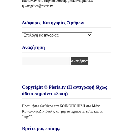
Επικοινωνήστε στην διεύθυνση: pieria.tv@pieria.tv
ή katagelies@pieria.tv
Διάφορες Κατηγορίες Άρθρων
Διάφορες
Κατηγορίες
Άρθρων
Αναζήτηση
Copyright © Pieria.tv (Η αντιγραφή δίχως
άδεια σημαίνει κλοπή)
Προτιμήστε ελεύθερα την ΚΟΙΝΟΠΟΙΗΣΗ στα Μέσα
Κοινωνικής Δικτύωσης και μήν αντιγράφετε, έστω και με
“πηγή”.
Βρείτε μας επίσης: