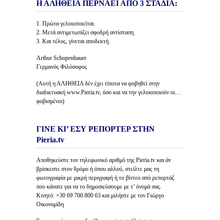
Η ΑΛΗΘΕΙΑ ΠΕΡΝΑΕΙ ΑΠΟ 3 ΣΤΑΔΙΑ:
1. Πρώτα γελοιοποιείται.
2. Μετά αντιμετωπίζει σφοδρή αντίσταση.
3. Και τέλος, γίνεται αποδεκτή.
Arthur Schopenhauer
Γερμανός Φιλόσοφος
(Αυτή η ΑΛΗΘΕΙΑ δέν έχει τίποτα να φοβηθεί στην
διαδικτυακή www.Pieria.tv, όσο και να την γελοιοποιούν οι…
φοβισμένοι)
ΓΙΝΕ ΚΙ’ ΕΣΥ ΡΕΠΟΡΤΕΡ ΣΤΗΝ
Pieria.tv
Αποθηκεύστε τον τηλεφωνικό αριθμό της Pieria.tv και άν
βρίσκεστε στον δρόμο ή όπου αλλού, στείλτε μας τη
φωτογραφία με μικρή περιγραφή ή το βίντεο από ρεπορτάζ
που κάνατε για να το δημοσιεύσουμε με τ’ όνομά σας.
Κινητό: +30 69 700 800 63 και μιλήστε με τον Γιώργο
Οικονομίδη