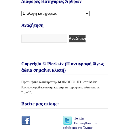
Διάφορες Κατηγορίες Άρθρων
Διάφορες
Κατηγορίες
Άρθρων
Αναζήτηση
Copyright © Pieria.tv (Η αντιγραφή δίχως
άδεια σημαίνει κλοπή)
Προτιμήστε ελεύθερα την ΚΟΙΝΟΠΟΙΗΣΗ στα Μέσα
Κοινωνικής Δικτύωσης και μήν αντιγράφετε, έστω και με
“πηγή”.
Βρείτε μας επίσης:
Twitter
Επισκεφθείτε την
σελίδα μας στο Twitter