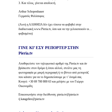
3. Και τέλος, γίνεται αποδεκτή.
Arthur Schopenhauer
Γερμανός Φιλόσοφος
(Αυτή η ΑΛΗΘΕΙΑ δέν έχει τίποτα να φοβηθεί στην
διαδικτυακή www.Pieria.tv, όσο και να την γελοιοποιούν οι…
φοβισμένοι)
ΓΙΝΕ ΚΙ’ ΕΣΥ ΡΕΠΟΡΤΕΡ ΣΤΗΝ
Pieria.tv
Αποθηκεύστε τον τηλεφωνικό αριθμό της Pieria.tv και άν
βρίσκεστε στον δρόμο ή όπου αλλού, στείλτε μας τη
φωτογραφία με μικρή περιγραφή ή το βίντεο από ρεπορτάζ
που κάνατε για να το δημοσιεύσουμε με τ’ όνομά σας.
Κινητό: +30 69 700 800 63 και μιλήστε με τον Γιώργο
Οικονομίδη
Επικοινωνήστε στην διεύθυνση: pieria.tv@pieria.tv
ή katagelies@pieria.tv