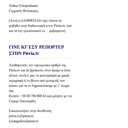
Arthur Schopenhauer
Γερμανός Φιλόσοφος
(Αυτή η ΑΛΗΘΕΙΑ δέν έχει τίποτα να
φοβηθεί στην διαδικτυακή www.Pieria.tv, όσο
και να την γελοιοποιούν οι… φοβισμένοι)
ΓΙΝΕ ΚΙ’ ΕΣΥ ΡΕΠΟΡΤΕΡ
ΣΤΗΝ Pieria.tv
Αποθηκεύστε τον τηλεφωνικό αριθμό της
Pieria.tv και άν βρίσκεστε στον δρόμο ή όπου
αλλού, στείλτε μας τη φωτογραφία με μικρή
περιγραφή ή το βίντεο από ρεπορτάζ που
κάνατε για να το δημοσιεύσουμε με τ’ όνομά
σας.
Κινητό: +30 69 700 800 63 και μιλήστε με τον
Γιώργο Οικονομίδη
Επικοινωνήστε στην διεύθυνση:
pieria.tv@pieria.tv
ή katagelies@pieria.tv