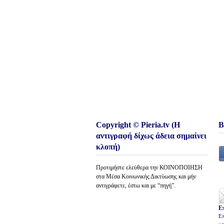
Copyright © Pieria.tv (Η
Β
αντιγραφή δίχως άδεια σημαίνει
κλοπή)
Προτιμήστε ελεύθερα την ΚΟΙΝΟΠΟΙΗΣΗ
στα Μέσα Κοινωνικής Δικτύωσης και μήν
αντιγράφετε, έστω και με “πηγή”.
Ε
Επ