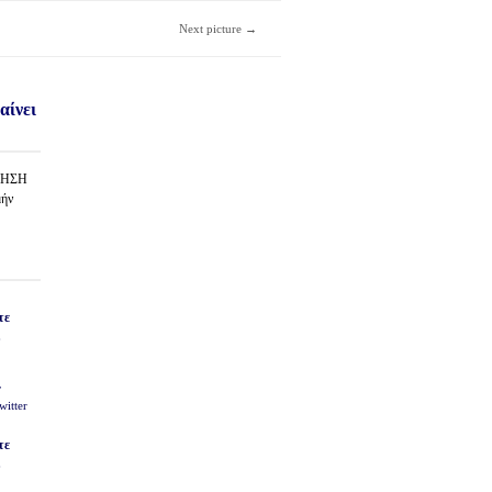
Next picture →
αίνει
ΟΙΗΣΗ
μήν
ν
witter