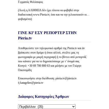
Γερμανός Φιλόσοφος
(Αυτή η ΑΛΗΘΕΙΑ δέν έχει τίποτα να φοβηθεί στην
διαδικτυακή www.Pieria.tv, όσο και να την γελοιοποιούν οι…
φοβισμένοι)
ΓΙΝΕ ΚΙ’ ΕΣΥ ΡΕΠΟΡΤΕΡ ΣΤΗΝ
Pieria.tv
Αποθηκεύστε τον τηλεφωνικό αριθμό της Pieria.tv και άν
βρίσκεστε στον δρόμο ή όπου αλλού, στείλτε μας τη
φωτογραφία με μικρή περιγραφή ή το βίντεο από ρεπορτάζ
που κάνατε για να το δημοσιεύσουμε με τ’ όνομά σας.
Κινητό: +30 69 700 800 63 και μιλήστε με τον Γιώργο
Οικονομίδη
Επικοινωνήστε στην διεύθυνση: pieria.tv@pieria.tv
ή katagelies@pieria.tv
Διάφορες Κατηγορίες Άρθρων
Διάφορες