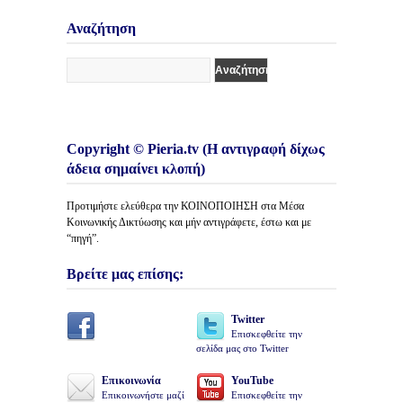
Κατηγορίες
Άρθρων
Αναζήτηση
Copyright © Pieria.tv (Η αντιγραφή δίχως
άδεια σημαίνει κλοπή)
Προτιμήστε ελεύθερα την ΚΟΙΝΟΠΟΙΗΣΗ στα Μέσα
Κοινωνικής Δικτύωσης και μήν αντιγράφετε, έστω και με
“πηγή”.
Βρείτε μας επίσης:
Twitter
Επισκεφθείτε την
σελίδα μας στο Twitter
Επικοινωνία
YouTube
Επικοινωνήστε μαζί
Επισκεφθείτε την