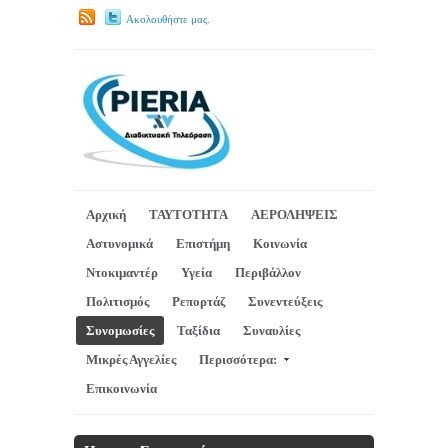
Ακολουθήστε μας.
Αρχική
ΤΑΥΤΟΤΗΤΑ
ΑΕΡΟΛΗΨΕΙΣ
Αστυνομικά
Επιστήμη
Κοινωνία
Ντοκιμαντέρ
Υγεία
Περιβάλλον
Πολιτισμός
Ρεπορτάζ
Συνεντεύξεις
Συνομωσίες
Ταξίδια
Συναυλίες
Μικρές Αγγελίες
Περισσότερα:
Επικοινωνία