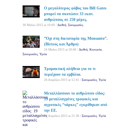
Ο μεγαλύτερος φόβος του Bill Gates
μπορεί να σκοτώσει 33 εκατ.
ανθρώπους σε 250 μέρες.
30 Μαΐου 2015 at 10:00 /
Διεθνή
,
Συνομωσίες
“Όχι στη δικτατορία της Monsanto”.
(Βίντεος και Άρθρο)
24 Μαΐου 2015 at 20:06 /
Διεθνή
,
Κοινωνία
,
Συνομωσίες
,
Υγεία
Τρομακτική αλήθεια για το τι
περιέχουν τα εμβόλια.
26 Απριλίου 2015 at 12:41 /
Συνομωσίες
,
Υγεία
Μεταλλάσσουν το ανθρώπινο είδος:
19 μεταλλαγμένες τροφικές και
αγροτικές “νάρκες” εγκρίθηκαν από
την ΕΕ.
24 Απριλίου 2015 at 21:38 /
Συνομωσίες
,
Υγεία