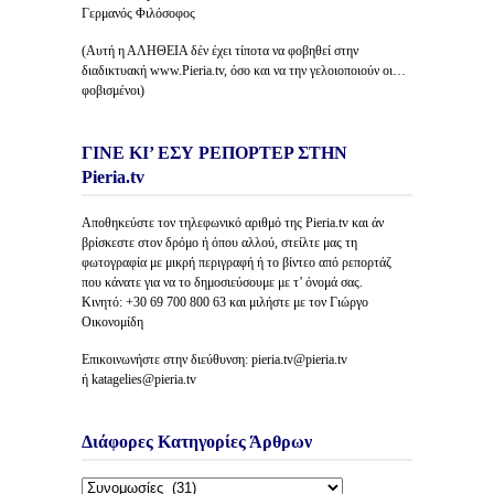
Γερμανός Φιλόσοφος
(Αυτή η ΑΛΗΘΕΙΑ δέν έχει τίποτα να φοβηθεί στην
διαδικτυακή www.Pieria.tv, όσο και να την γελοιοποιούν οι…
φοβισμένοι)
ΓΙΝΕ ΚΙ’ ΕΣΥ ΡΕΠΟΡΤΕΡ ΣΤΗΝ
Pieria.tv
Αποθηκεύστε τον τηλεφωνικό αριθμό της Pieria.tv και άν
βρίσκεστε στον δρόμο ή όπου αλλού, στείλτε μας τη
φωτογραφία με μικρή περιγραφή ή το βίντεο από ρεπορτάζ
που κάνατε για να το δημοσιεύσουμε με τ’ όνομά σας.
Κινητό: +30 69 700 800 63 και μιλήστε με τον Γιώργο
Οικονομίδη
Επικοινωνήστε στην διεύθυνση: pieria.tv@pieria.tv
ή katagelies@pieria.tv
Διάφορες Κατηγορίες Άρθρων
Διάφορες