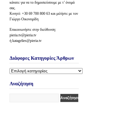
κάνατε για να το δημοσιεύσουμε με τ’ όνομά
σας.
Κινητό: +30 69 700 800 63 και μιλήστε με τον
Γιώργο Οικονομίδη
Επικοινωνήστε στην διεύθυνση:
pieria.tv@pieria.tv
ή katagelies@pieria.tv
Διάφορες Κατηγορίες Άρθρων
Διάφορες
Κατηγορίες
Άρθρων
Αναζήτηση