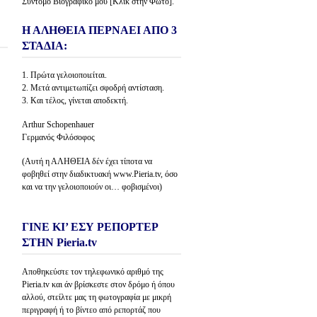
Σύντομο Βιογραφικό μου [Κλίκ στην Φώτο].
Η ΑΛΗΘΕΙΑ ΠΕΡΝΑΕΙ ΑΠΟ 3
ΣΤΑΔΙΑ:
1. Πρώτα γελοιοποιείται.
2. Μετά αντιμετωπίζει σφοδρή αντίσταση.
3. Και τέλος, γίνεται αποδεκτή.
Arthur Schopenhauer
Γερμανός Φιλόσοφος
(Αυτή η ΑΛΗΘΕΙΑ δέν έχει τίποτα να
φοβηθεί στην διαδικτυακή www.Pieria.tv, όσο
και να την γελοιοποιούν οι… φοβισμένοι)
ΓΙΝΕ ΚΙ’ ΕΣΥ ΡΕΠΟΡΤΕΡ
ΣΤΗΝ Pieria.tv
Αποθηκεύστε τον τηλεφωνικό αριθμό της
Pieria.tv και άν βρίσκεστε στον δρόμο ή όπου
αλλού, στείλτε μας τη φωτογραφία με μικρή
περιγραφή ή το βίντεο από ρεπορτάζ που