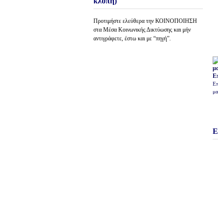
κλοπή)
Προτιμήστε ελεύθερα την ΚΟΙΝΟΠΟΙΗΣΗ
στα Μέσα Κοινωνικής Δικτύωσης και μήν
αντιγράφετε, έστω και με “πηγή”.
Ε
Επ
μα
Ε