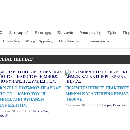
Σ
Αστυνομικά
Επιστήμη
Κοινωνία
Ντοκιμαντέρ
Υγεία
Περ
Συναυλίες
Μικρές Αγγελίες
Περισσότερα:
Επικοινωνία
ΕΡΕΙΑΣ ΠΙΕΡΙΑΣ'
ΦΡΙΖΕΙ Ο ΠΟΤΑΜΟΣ ΠΕΛΕΚΑΣ
ΓΚΑΙΜΠΕΛΙΣΤΙΚΕΣ ΠΡΑΚΤΙΚΕΣ
ΠΟ ΤΟ… ΚΑΚΟ ΤΟΥ ‘Η
ΔΗΜΩΝ ΚΑΙ ΑΝΤΙΠΕΡΙΦΕΡΕΙΑΣ
ΗΠΩΣ ΑΠΟ ΡΥΠΑΝΣΗ
ΠΙΕΡΙΑΣ
ΣΥΝΕΙΔΗΤΩΝ;
2 Απριλίου 2019 at 21:59 /
Γνώμες
,
Ρεπορτάζ
 Ιουλίου 2021 at 23:34 /
Περιβάλλον
,
πορτάζ