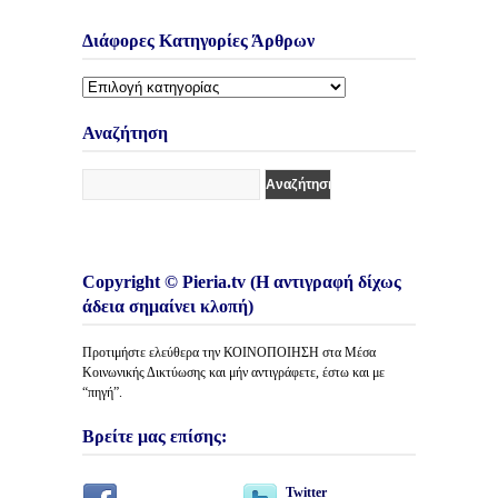
Διάφορες Κατηγορίες Άρθρων
Διάφορες
Κατηγορίες
Άρθρων
Αναζήτηση
Copyright © Pieria.tv (Η αντιγραφή δίχως
άδεια σημαίνει κλοπή)
Προτιμήστε ελεύθερα την ΚΟΙΝΟΠΟΙΗΣΗ στα Μέσα
Κοινωνικής Δικτύωσης και μήν αντιγράφετε, έστω και με
“πηγή”.
Βρείτε μας επίσης:
Twitter