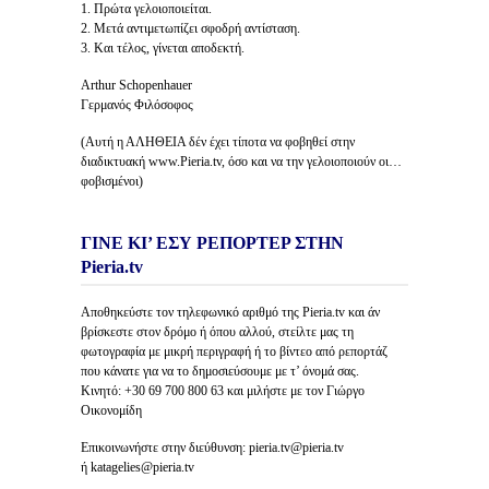
1. Πρώτα γελοιοποιείται.
2. Μετά αντιμετωπίζει σφοδρή αντίσταση.
3. Και τέλος, γίνεται αποδεκτή.
Arthur Schopenhauer
Γερμανός Φιλόσοφος
(Αυτή η ΑΛΗΘΕΙΑ δέν έχει τίποτα να φοβηθεί στην
διαδικτυακή www.Pieria.tv, όσο και να την γελοιοποιούν οι…
φοβισμένοι)
ΓΙΝΕ ΚΙ’ ΕΣΥ ΡΕΠΟΡΤΕΡ ΣΤΗΝ
Pieria.tv
Αποθηκεύστε τον τηλεφωνικό αριθμό της Pieria.tv και άν
βρίσκεστε στον δρόμο ή όπου αλλού, στείλτε μας τη
φωτογραφία με μικρή περιγραφή ή το βίντεο από ρεπορτάζ
που κάνατε για να το δημοσιεύσουμε με τ’ όνομά σας.
Κινητό: +30 69 700 800 63 και μιλήστε με τον Γιώργο
Οικονομίδη
Επικοινωνήστε στην διεύθυνση: pieria.tv@pieria.tv
ή katagelies@pieria.tv