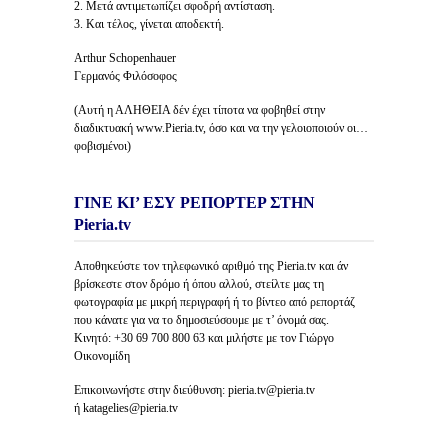
2. Μετά αντιμετωπίζει σφοδρή αντίσταση.
3. Και τέλος, γίνεται αποδεκτή.
Arthur Schopenhauer
Γερμανός Φιλόσοφος
(Αυτή η ΑΛΗΘΕΙΑ δέν έχει τίποτα να φοβηθεί στην
διαδικτυακή www.Pieria.tv, όσο και να την γελοιοποιούν οι…
φοβισμένοι)
ΓΙΝΕ ΚΙ’ ΕΣΥ ΡΕΠΟΡΤΕΡ ΣΤΗΝ
Pieria.tv
Αποθηκεύστε τον τηλεφωνικό αριθμό της Pieria.tv και άν
βρίσκεστε στον δρόμο ή όπου αλλού, στείλτε μας τη
φωτογραφία με μικρή περιγραφή ή το βίντεο από ρεπορτάζ
που κάνατε για να το δημοσιεύσουμε με τ’ όνομά σας.
Κινητό: +30 69 700 800 63 και μιλήστε με τον Γιώργο
Οικονομίδη
Επικοινωνήστε στην διεύθυνση: pieria.tv@pieria.tv
ή katagelies@pieria.tv