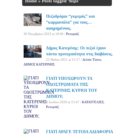
Home
»
Posts tagged 'πεζοί'
Πεζοδρόμιο “γκρεμός” και
“καρμανιόλα” για τους…
αφηρημένους.
30 Νοεμβρίου 2023 at 18:00 /
Ρεπορτάζ
Δήμος Κατερίνης: Οι πεζοί έχουν
πάντα προτεραιότητα στις διαβάσεις.
22 Μαΐου 2021 at 15:17 /
Δελτία Τύπου
,
ΔΗΜΟΣ ΚΑΤΕΡΙΝΗΣ
ΓΙΑΤΙ ΥΠΟΧΩΡΟΥΝ ΤΑ
ΟΔΟΣΤΡΩΜΑΤΑ ΤΗΣ
ΚΑΤΕΡΙΝΗΣ ΚΥΡΙΟΙ ΤΟΥ
ΔΗΜΟΥ;
9 Ιουλίου 2020 at 15:47 /
ΚΑΤΑΓΓΕΛΙΕΣ
,
Ρεπορτάζ
ΓΙΑΤΙ ΑΡΑΓΕ ΤΕΤΟΙΑ ΑΔΙΑΦΟΡΙΑ