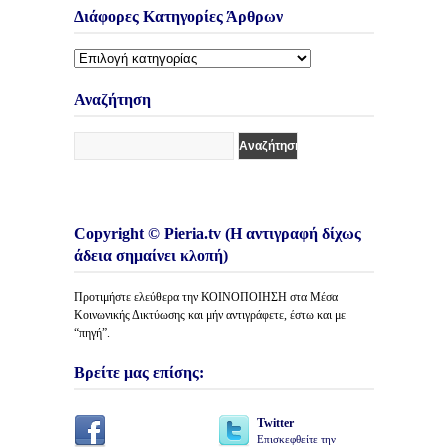
Διάφορες Κατηγορίες Άρθρων
Διάφορες
Κατηγορίες
Άρθρων
Αναζήτηση
Copyright © Pieria.tv (Η αντιγραφή δίχως
άδεια σημαίνει κλοπή)
Προτιμήστε ελεύθερα την ΚΟΙΝΟΠΟΙΗΣΗ στα Μέσα
Κοινωνικής Δικτύωσης και μήν αντιγράφετε, έστω και με
“πηγή”.
Βρείτε μας επίσης:
Twitter
Επισκεφθείτε την