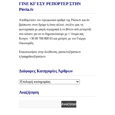
ΓΙΝΕ ΚΙ’ ΕΣΥ ΡΕΠΟΡΤΕΡ ΣΤΗΝ
Pieria.tv
Αποθηκεύστε τον τηλεφωνικό αριθμό της Pieria.tv και άν
βρίσκεστε στον δρόμο ή όπου αλλού, στείλτε μας τη
φωτογραφία με μικρή περιγραφή ή το βίντεο από ρεπορτάζ
που κάνατε για να το δημοσιεύσουμε με τ’ όνομά σας.
Κινητό: +30 69 700 800 63 και μιλήστε με τον Γιώργο
Οικονομίδη
Επικοινωνήστε στην διεύθυνση: pieria.tv@pieria.tv
ή katagelies@pieria.tv
Διάφορες Κατηγορίες Άρθρων
Διάφορες
Κατηγορίες
Άρθρων
Αναζήτηση