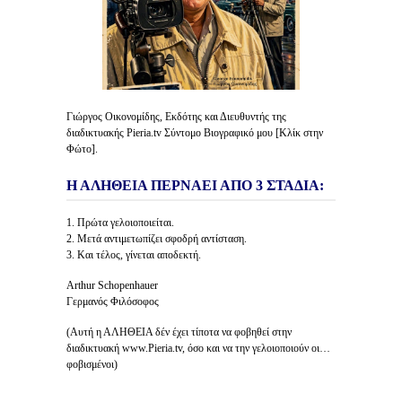
Γιώργος Οικονομίδης, Εκδότης και Διευθυντής της
διαδικτυακής Pieria.tv Σύντομο Βιογραφικό μου [Κλίκ στην
Φώτο].
Η ΑΛΗΘΕΙΑ ΠΕΡΝΑΕΙ ΑΠΟ 3 ΣΤΑΔΙΑ:
1. Πρώτα γελοιοποιείται.
2. Μετά αντιμετωπίζει σφοδρή αντίσταση.
3. Και τέλος, γίνεται αποδεκτή.
Arthur Schopenhauer
Γερμανός Φιλόσοφος
(Αυτή η ΑΛΗΘΕΙΑ δέν έχει τίποτα να φοβηθεί στην
διαδικτυακή www.Pieria.tv, όσο και να την γελοιοποιούν οι…
φοβισμένοι)