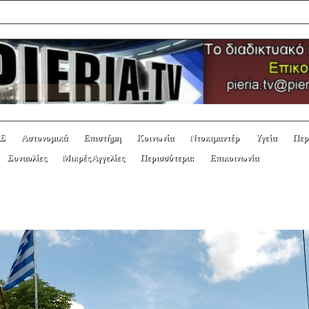
Σ
Αστυνομικά
Επιστήμη
Κοινωνία
Ντοκιμαντέρ
Υγεία
Περ
Συναυλίες
Μικρές Αγγελίες
Περισσότερα:
Επικοινωνία
ΤΗΣ ΓΕΝΟΚΤΟΝΙΑΣ ΤΩΝ ΕΛΛΗΝΩΝ 
ΛΛΟΓΟΣ ΑΛΩΝΙΩΝ ΠΙΕΡΙΑΣ «ΔΙΟΓΕ