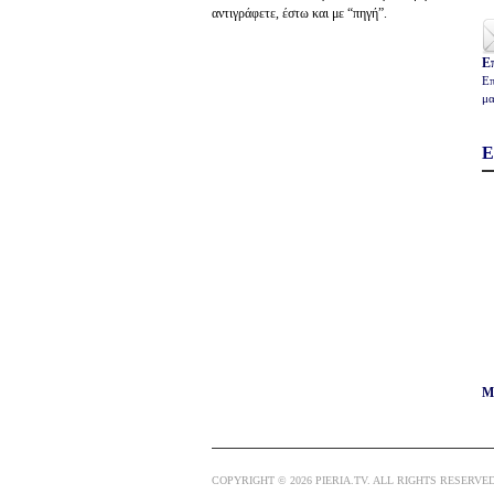
αντιγράφετε, έστω και με “πηγή”.
Ε
Επ
μα
Ε
M
COPYRIGHT © 2026 PIERIA.TV. ALL RIGHTS RESERVED