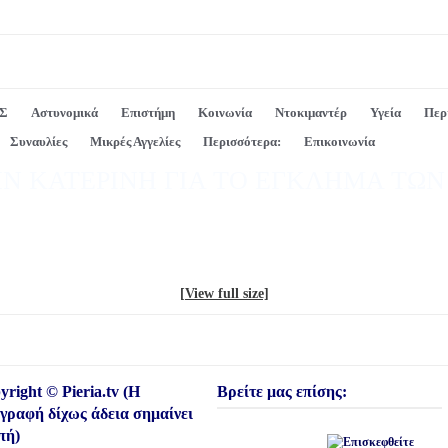
Σ
Αστυνομικά
Επιστήμη
Κοινωνία
Ντοκιμαντέρ
Υγεία
Περ
Συναυλίες
Μικρές Αγγελίες
Περισσότερα:
Επικοινωνία
Ν ΚΑΤΕΡΙΝΗ ΓΙΑ ΤΟ ΕΓΚΛΗΜΑ ΤΩ
[View full size]
right © Pieria.tv (Η
Βρείτε μας επίσης:
ιγραφή δίχως άδεια σημαίνει
πή)