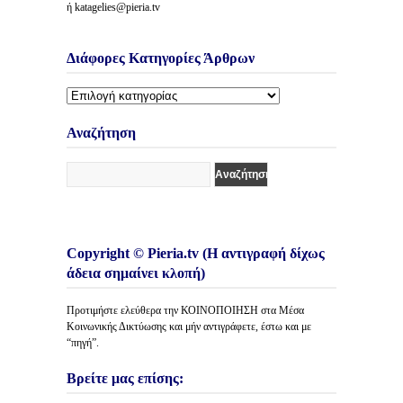
ή katagelies@pieria.tv
Διάφορες Κατηγορίες Άρθρων
Διάφορες
Κατηγορίες
Άρθρων
Αναζήτηση
Copyright © Pieria.tv (Η αντιγραφή δίχως
άδεια σημαίνει κλοπή)
Προτιμήστε ελεύθερα την ΚΟΙΝΟΠΟΙΗΣΗ στα Μέσα
Κοινωνικής Δικτύωσης και μήν αντιγράφετε, έστω και με
“πηγή”.
Βρείτε μας επίσης: