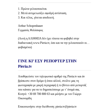
1. Πρώτα γελοιοποιείται.
2. Μετά αντιμετωπίζει σφοδρή αντίσταση.
3. Και τέλος, γίνεται αποδεκτή.
Arthur Schopenhauer
Γερμανός Φιλόσοφος
(Αυτή η ΑΛΗΘΕΙΑ δέν έχει τίποτα να φοβηθεί στην
διαδικτυακή www.Pieria.tv, όσο και να την γελοιοποιούν οι…
φοβισμένοι)
ΓΙΝΕ ΚΙ’ ΕΣΥ ΡΕΠΟΡΤΕΡ ΣΤΗΝ
Pieria.tv
Αποθηκεύστε τον τηλεφωνικό αριθμό της Pieria.tv και άν
βρίσκεστε στον δρόμο ή όπου αλλού, στείλτε μας τη
φωτογραφία με μικρή περιγραφή ή το βίντεο από ρεπορτάζ
που κάνατε για να το δημοσιεύσουμε με τ’ όνομά σας.
Κινητό: +30 69 700 800 63 και μιλήστε με τον Γιώργο
Οικονομίδη
Επικοινωνήστε στην διεύθυνση: pieria.tv@pieria.tv