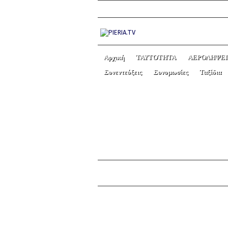
Αρχική
ΤΑΥΤΟΤΗΤΑ
ΑΕΡΟΛΗΨΕΙ
Συνεντεύξεις
Συνομωσίες
Ταξίδια
ΚΑΤΕΡΙΝΗ 09.05.20
ΠΑΓΚΟΣΜΙΟΥ ΠΟΛΕ
← Previous picture