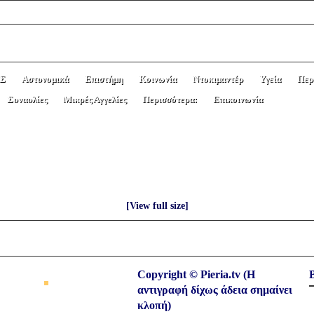
Σ
Αστυνομικά
Επιστήμη
Κοινωνία
Ντοκιμαντέρ
Υγεία
Περ
Συναυλίες
Μικρές Αγγελίες
Περισσότερα:
Επικοινωνία
25: ΚΑΤΑΘΕΣΗ ΣΤΕΦΑΝΩΝ ΓΙΑ ΤΗΝ ΛΗ
ΜΟΥ.
[View full size]
Copyright © Pieria.tv (Η
αντιγραφή δίχως άδεια σημαίνει
κλοπή)