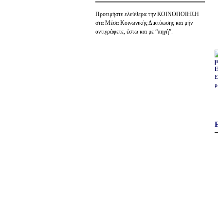
Προτιμήστε ελεύθερα την ΚΟΙΝΟΠΟΙΗΣΗ
στα Μέσα Κοινωνικής Δικτύωσης και μήν
αντιγράφετε, έστω και με “πηγή”.
Ε
Ε
μ