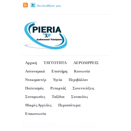
Ακολουθήστε μας.
Αρχική
ΤΑΥΤΟΤΗΤΑ
ΑΕΡΟΛΗΨΕΙΣ
Αστυνομικά
Επιστήμη
Κοινωνία
Ντοκιμαντέρ
Υγεία
Περιβάλλον
Πολιτισμός
Ρεπορτάζ
Συνεντεύξεις
Συνομωσίες
Ταξίδια
Συναυλίες
Μικρές Αγγελίες
Περισσότερα:
Επικοινωνία
ΚΑΤΕΡΙΝΗ 09.05.2025: