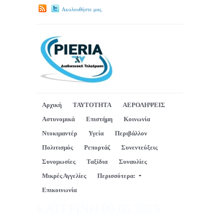
Ακολουθήστε μας.
Αρχική
ΤΑΥΤΟΤΗΤΑ
ΑΕΡΟΛΗΨΕΙΣ
Αστυνομικά
Επιστήμη
Κοινωνία
Ντοκιμαντέρ
Υγεία
Περιβάλλον
Πολιτισμός
Ρεπορτάζ
Συνεντεύξεις
Συνομωσίες
Ταξίδια
Συναυλίες
Μικρές Αγγελίες
Περισσότερα:
Επικοινωνία
ΚΑΤΕΡΙΝΗ 09.05.2025: