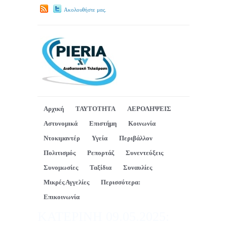
Ακολουθήστε μας.
Αρχική
ΤΑΥΤΟΤΗΤΑ
ΑΕΡΟΛΗΨΕΙΣ
Αστυνομικά
Επιστήμη
Κοινωνία
Ντοκιμαντέρ
Υγεία
Περιβάλλον
Πολιτισμός
Ρεπορτάζ
Συνεντεύξεις
Συνομωσίες
Ταξίδια
Συναυλίες
Μικρές Αγγελίες
Περισσότερα:
Επικοινωνία
ΚΑΤΕΡΙΝΗ 09.05.2025: