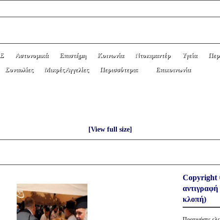
Σ
Αστυνομικά
Επιστήμη
Κοινωνία
Ντοκιμαντέρ
Υγεία
Περ
Συναυλίες
Μικρές Αγγελίες
Περισσότερα:
Επικοινωνία
 ΜΗΤΡΟΠΟΛΙΤΗ ΚΙΤΡΟΥΣ & ΚΑΤΕΡΙ
[View full size]
Copyright 
αντιγραφή 
κλοπή)
Προτιμήστε ε