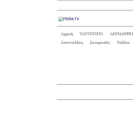
Αρχική
ΤΑΥΤΟΤΗΤΑ
ΑΕΡΟΛΗΨΕΙ
Συνεντεύξεις
Συνομωσίες
Ταξίδια
ΚΗΔΕΙΑ ΤΟΥ ΠΡΩΗΝ
← Previous picture