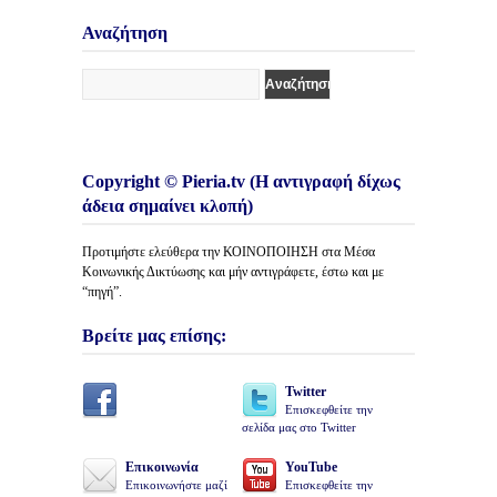
Κατηγορίες
Άρθρων
Αναζήτηση
Copyright © Pieria.tv (Η αντιγραφή δίχως
άδεια σημαίνει κλοπή)
Προτιμήστε ελεύθερα την ΚΟΙΝΟΠΟΙΗΣΗ στα Μέσα
Κοινωνικής Δικτύωσης και μήν αντιγράφετε, έστω και με
“πηγή”.
Βρείτε μας επίσης:
Twitter
Επισκεφθείτε την
σελίδα μας στο Twitter
Επικοινωνία
YouTube
Επικοινωνήστε μαζί
Επισκεφθείτε την