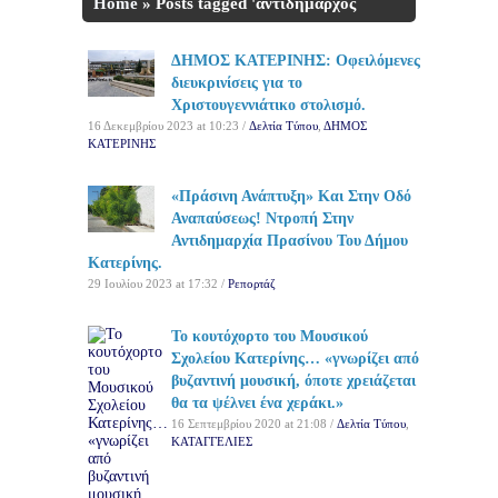
Home
»
Posts tagged 'αντιδήμαρχος
πρασίνου'
ΔΗΜΟΣ ΚΑΤΕΡΙΝΗΣ: Οφειλόμενες
διευκρινίσεις για το
Χριστουγεννιάτικο στολισμό.
16 Δεκεμβρίου 2023 at 10:23 /
Δελτία Τύπου
,
ΔΗΜΟΣ
ΚΑΤΕΡΙΝΗΣ
«Πράσινη Ανάπτυξη» Και Στην Οδό
Αναπαύσεως! Ντροπή Στην
Αντιδημαρχία Πρασίνου Του Δήμου
Κατερίνης.
29 Ιουλίου 2023 at 17:32 /
Ρεπορτάζ
Το κουτόχορτο του Μουσικού
Σχολείου Κατερίνης… «γνωρίζει από
βυζαντινή μουσική, όποτε χρειάζεται
θα τα ψέλνει ένα χεράκι.»
16 Σεπτεμβρίου 2020 at 21:08 /
Δελτία Τύπου
,
ΚΑΤΑΓΓΕΛΙΕΣ