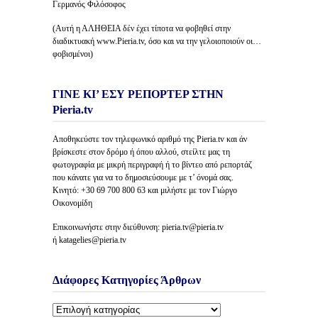
Γερμανός Φιλόσοφος
(Αυτή η ΑΛΗΘΕΙΑ δέν έχει τίποτα να φοβηθεί στην
διαδικτυακή www.Pieria.tv, όσο και να την γελοιοποιούν οι…
φοβισμένοι)
ΓΙΝΕ ΚΙ’ ΕΣΥ ΡΕΠΟΡΤΕΡ ΣΤΗΝ
Pieria.tv
Αποθηκεύστε τον τηλεφωνικό αριθμό της Pieria.tv και άν
βρίσκεστε στον δρόμο ή όπου αλλού, στείλτε μας τη
φωτογραφία με μικρή περιγραφή ή το βίντεο από ρεπορτάζ
που κάνατε για να το δημοσιεύσουμε με τ’ όνομά σας.
Κινητό: +30 69 700 800 63 και μιλήστε με τον Γιώργο
Οικονομίδη
Επικοινωνήστε στην διεύθυνση: pieria.tv@pieria.tv
ή katagelies@pieria.tv
Διάφορες Κατηγορίες Άρθρων
Διάφορες